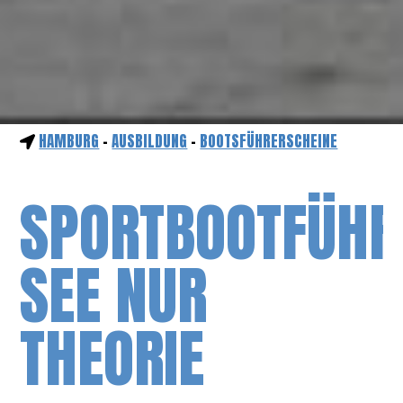
HAMBURG
-
AUSBILDUNG
-
BOOTSFÜHRERSCHEINE
SPORTBOOTFÜHR
SEE NUR
THEORIE