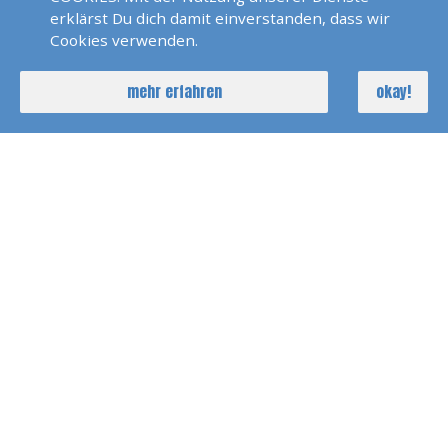
PREISE
erklärst Du dich damit einverstanden, dass wir
Cookies verwenden.
mehr erfahren
okay!
Einzelpreis
290 EUR
Grundpreis
excl.
Lehrmaterialkosten
Navibesteck
20 - 35 Euro
Arztkosten
185 EUR
Prüfungskosten
GESAMT
475 EUR
Rabatte