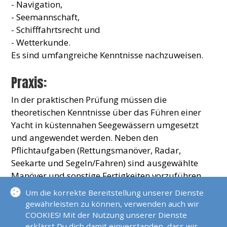
- Navigation,
- Seemannschaft,
- Schifffahrtsrecht und
- Wetterkunde.
Es sind umfangreiche Kenntnisse nachzuweisen.
Praxis:
In der praktischen Prüfung müssen die
theoretischen Kenntnisse über das Führen einer
Yacht in küstennahen Seegewässern umgesetzt
und angewendet werden. Neben den
Pflichtaufgaben (Rettungsmanöver, Radar,
Seekarte und Segeln/Fahren) sind ausgewählte
Manöver und sonstige Fertigkeiten vorzuführen.
Um die korrekte Bereitstellung unserer Dienste
gewährleisten zu können, verwenden auch wir
COOKIES! Mit der Nutzung unserer Dienste
erklärst Du dich damit einverstanden, dass wir