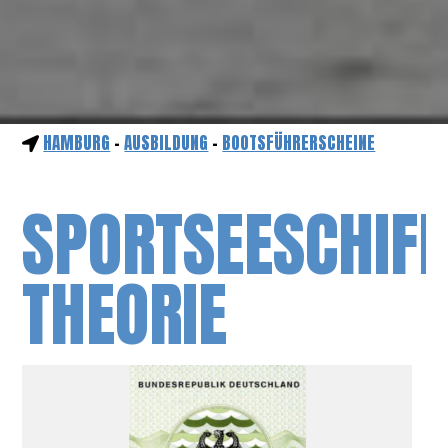
HAMBURG
-
AUSBILDUNG
-
BOOTSFÜHRERSCHEINE
SPORTSEESCHIFF
THEORIE