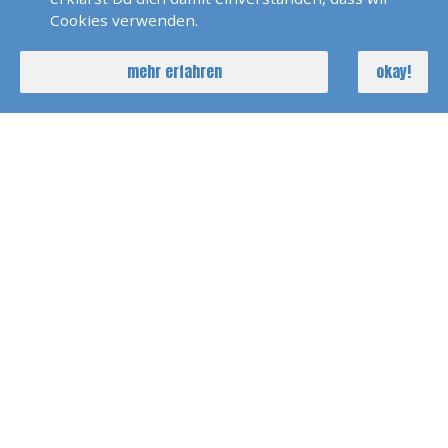
PREISE
Cookies verwenden.
Einzelpreis
mehr erfahren
okay!
490 EUR
Grundpreis
200 EUR
Lehrmaterialkosten
ca. 150 € pro
Prüfungskosten
Teilprüfung
nach Aufwand
Fahrkostenanteil Prüfer
GESAMT
690 EUR
Rabatte
Als Gruppe lässt sich zusätzlich richtig sparen: