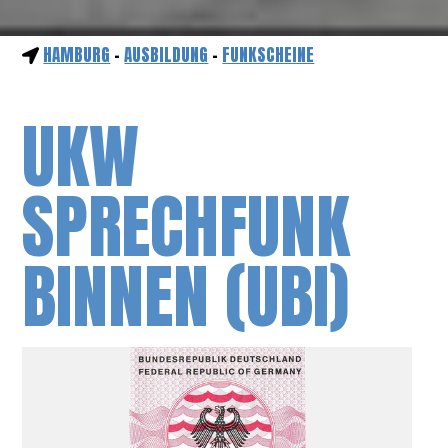
HAMBURG
-
AUSBILDUNG
-
FUNKSCHEINE
UKW
SPRECHFUNK
BINNEN (UBI)