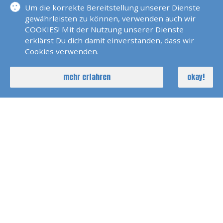
Um die korrekte Bereitstellung unserer Dienste
gewährleisten zu können, verwenden auch wir
Segelsimulator
COOKIES! Mit der Nutzung unserer Dienste
erklärst Du dich damit einverstanden, dass wir
Cookies verwenden.
Sundowner Fahrt
mehr erfahren
okay!
Trailer Kurs
Wakeboard &
Wasserskitraining
mehr Weiterbildung