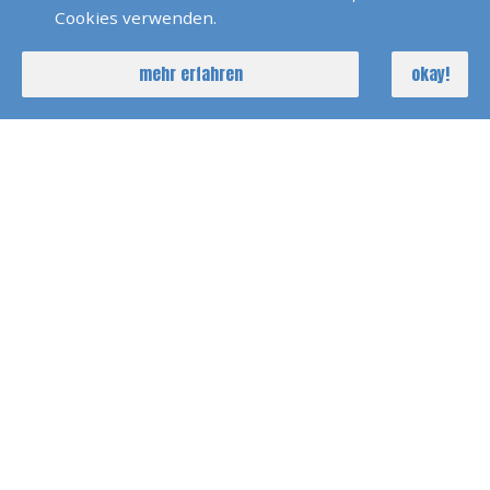
Cookies verwenden.
Seychellen 2022
mehr erfahren
okay!
SKS Agana 2021
Dänemark 2021
Pirats Of Paros 2021
Holland Kindertörn 2020