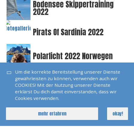
Bodensee Skippertraining
2022
Pirats Of Sardinia 2022
Polarlicht 2022 Norwegen
Um die korrekte Bereitstellung unserer Dienste
Seychellen 2022
gewährleisten zu können, verwenden auch wir
COOKIES! Mit der Nutzung unserer Dienste
erklärst Du dich damit einverstanden, dass wir
Cookies verwenden.
SKS Agana 2021
mehr erfahren
okay!
Dänemark 2021