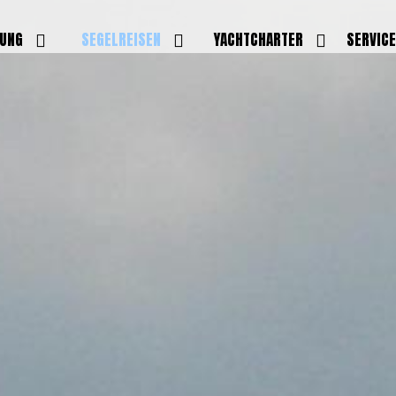
DUNG
SEGELREISEN
YACHTCHARTER
SERVIC
HRERSCHEINE
AKTUELLE REISEN
EIGENE YACHTEN
LEISTU
EINE
BILDER REISEN
BELEGUNGSPLAN EIGENE
TEAM
YACHTEN
IGNALMITTEL
SKIPPER
VIDEOS
WELTWEITE
ILDUNG
FAQ
NEWSLE
YACHTCHARTER
DUNGSBOOTE
BLOG
REVIERINFOS
ERFOLG
FAQ
RMINE
GSTERMINE
URS