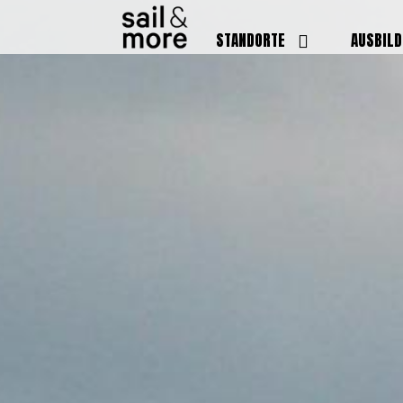
STANDORTE
AUSBIL
DEUTSCHLAND
BOOTSFÜ
BADEN BADEN
FUNKSCH
BRUCHSAL
SEENOTS
GRIESHEIM /
WEITERB
DARMSTADT
AUSBIL
HAMBURG
PREISE
HEIDELBERG
KURSTE
KARLSRUHE
PRÜFUN
KÖLN
ONLINEK
PFORZHEIM
FAQ
RHEINSTETTEN
SWR BADEN BADEN
STUTTGART