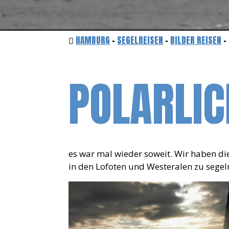
HAMBURG
-
SEGELREISEN
-
BILDER REISEN
-
POLARLI
es war mal wieder soweit. Wir haben die
in den Lofoten und Westeralen zu segel