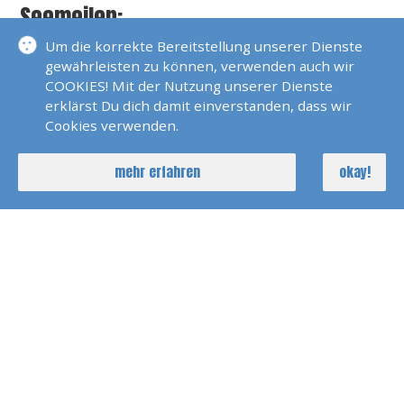
Seemeilen:
Um die korrekte Bereitstellung unserer Dienste
Über 15.000 incl. Transatlantik
gewährleisten zu können, verwenden auch wir
COOKIES! Mit der Nutzung unserer Dienste
erklärst Du dich damit einverstanden, dass wir
Sprachen:
Cookies verwenden.
Deutsch und bissle Englisch
mehr erfahren
okay!
Über Mich:
Ist nicht nur Skipper, sondern auch
leidenschaftlicher Smutje
Mehrere Wochen im Jahr Zeit zum Segeln
KONTAKT