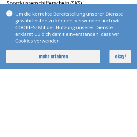
Sportküstenschifferschein (SKS)
Sportseeschifferschein (SSS)
Um die korrekte Bereitstellung unserer Dienste
Sportbootführerschein See (SBS)
gewährleisten zu können, verwenden auch wir
Sportbootführerschein Binnen (SBB)
COOKIES! Mit der Nutzung unserer Dienste
Kleinschifferzeugnis
erklärst Du dich damit einverstanden, dass wir
Bodenseeschifffahrtspatent A+D
Cookies verwenden.
Seefunkzeugnis (SRC)
Binnenfunkzeugnis (UBI)
mehr erfahren
okay!
Fachkundenachweiß (FKN)
Offshore / Safety Training - Erste Hilfe, Notmittel,
Helikopterbergung etc.
Seemeilen:
6000 Tendenz steigend
Sprachen: