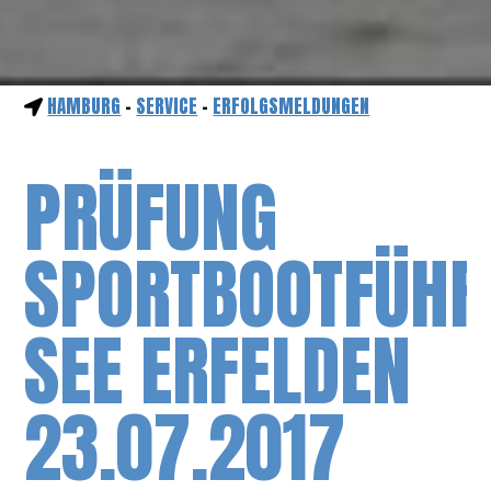
HAMBURG
-
SERVICE
-
ERFOLGSMELDUNGEN
PRÜFUNG
SPORTBOOTFÜHR
SEE ERFELDEN
23.07.2017