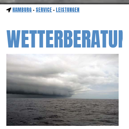
HAMBURG
-
SERVICE
-
LEISTUNGEN
WETTERBERATUN