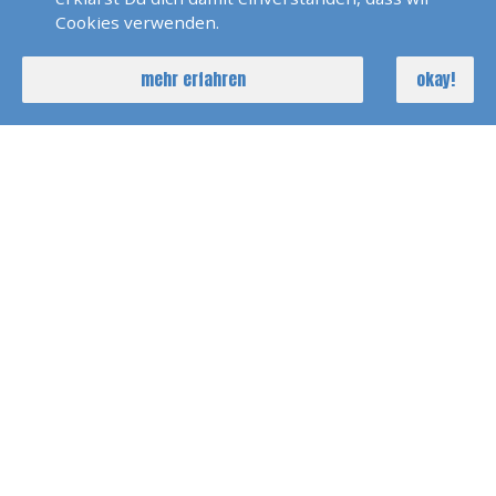
sail & more
Cookies verwenden.
Carsten-Rehder-Strasse
Hamburg
mehr erfahren
okay!
00491716836513
info@sail-and-more.de
KONTAKTFORMULAR
FOLGE UNS AUF
FACEBOOK
GRIESHEIM / DARMSTADT
INSTAGRAM