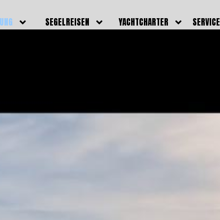
DUNG
SEGELREISEN
YACHTCHARTER
SERVIC
HRERSCHEINE
AKTUELLE REISEN
EIGENE YACHTEN
LEISTU
EINE
BILDER REISEN
BELEGUNGSPLAN EIGENE
TEAM
YACHTEN
IGNALMITTEL
SKIPPER
VIDEOS
WELTWEITE
ILDUNG
FAQ
NEWSLE
YACHTCHARTER
DUNGSBOOTE
BLOG
REVIERINFOS
ERFOLG
FAQ
RMINE
GSTERMINE
URS