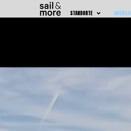
STANDORTE
AUSBIL
DEUTSCHLAND
BOOTSFÜ
BADEN BADEN
FUNKSCH
BRUCHSAL
SEENOTS
GRIESHEIM /
WEITERB
DARMSTADT
AUSBIL
HAMBURG
PREISE
HEIDELBERG
KURSTE
KARLSRUHE
PRÜFUN
KÖLN
ONLINEK
PFORZHEIM
FAQ
RHEINSTETTEN
SWR BADEN BADEN
STUTTGART