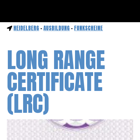
HEIDELBERG
-
AUSBILDUNG
-
FUNKSCHEINE
LONG RANGE
CERTIFICATE
(LRC)