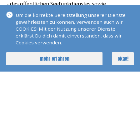
- des öffentlichen Seefunkdienstes sowie
- der englischen Sprache in Wort und Schrift zum
Um die korrekte Bereitstellung unserer Dienste
Austausch von Informationen auf See
gewährleisten zu können, verwenden auch wir
sind nachzuweisen.
COOKIES! Mit der Nutzung unserer Dienste
erklärst Du dich damit einverstanden, dass wir
Praxis:
Cookies verwenden.
In der praktischen Prüfung müssen
mehr erfahren
okay!
Pflichtaufgaben (aus den Bereichen
terrestrischer Seefunk und Seefunk über
Satelliten) erfolgreich gelöst und sonstige
Fertigkeiten (Inmarsat A/B/M und C) unter
Bedienung von UKW/GW/KW/Inmarsat-Anlagen
nachgewiesen werden.
PREISE