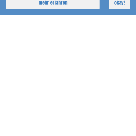
mehr erfahren
okay!
YACHTSCHULEN - HEIDELBERG
KONTAKT
sail & more
Waldhofer Str.102 2. OG
69123 Heidelberg
0172 / 1373695
heidelberg@sail-and-more.de
KONTAKTFORMULAR