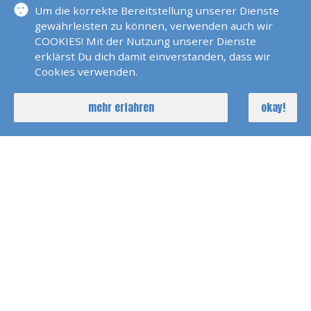
Um die korrekte Bereitstellung unserer Dienste
gewährleisten zu können, verwenden auch wir
Segelsimulator
COOKIES! Mit der Nutzung unserer Dienste
erklärst Du dich damit einverstanden, dass wir
Cookies verwenden.
Sundowner Fahrt
mehr erfahren
okay!
Trailer Kurs
Wakeboard &
Wasserskitraining
mehr Weiterbildung