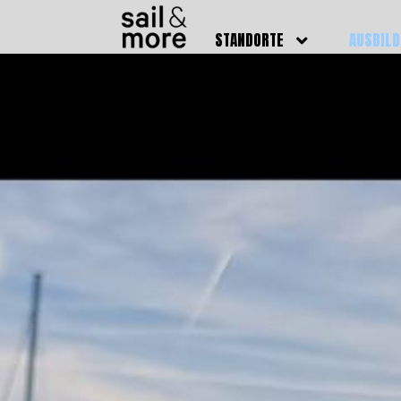
STANDORTE
AUSBIL
DEUTSCHLAND
BOOTSFÜ
BADEN BADEN
FUNKSCH
BRUCHSAL
SEENOTS
GRIESHEIM /
WEITERB
DARMSTADT
AUSBIL
HAMBURG
PREISE
HEIDELBERG
KURSTE
KARLSRUHE
PRÜFUN
KÖLN
ONLINEK
PFORZHEIM
FAQ
RHEINSTETTEN
SWR BADEN BADEN
STUTTGART