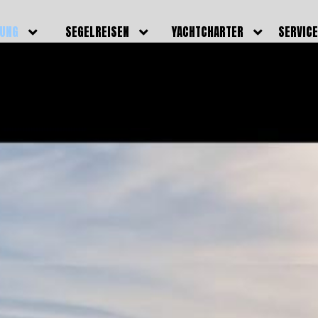
DUNG
SEGELREISEN
YACHTCHARTER
SERVIC
HRERSCHEINE
AKTUELLE REISEN
EIGENE YACHTEN
LEISTU
EINE
BILDER REISEN
BELEGUNGSPLAN EIGENE
TEAM
YACHTEN
IGNALMITTEL
SKIPPER
VIDEOS
WELTWEITE
ILDUNG
FAQ
NEWSLE
YACHTCHARTER
DUNGSBOOTE
BLOG
REVIERINFOS
ERFOLG
FAQ
RMINE
GSTERMINE
URS