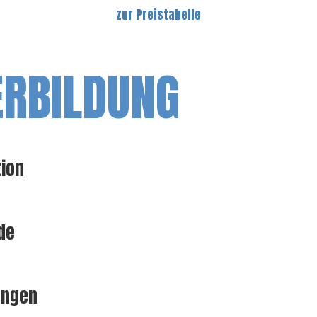
zur Preistabelle
ERBILDUNG
tion
de
ungen