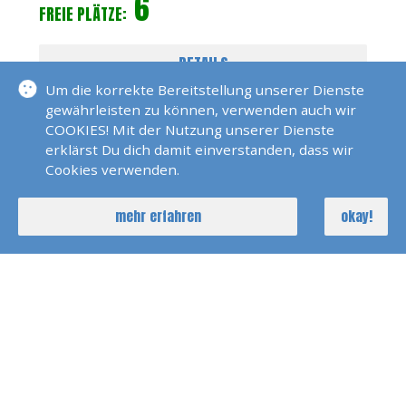
6
FREIE PLÄTZE:
DETAILS
Um die korrekte Bereitstellung unserer Dienste
gewährleisten zu können, verwenden auch wir
COOKIES! Mit der Nutzung unserer Dienste
erklärst Du dich damit einverstanden, dass wir
Cookies verwenden.
mehr erfahren
okay!
Katamaran Training 3 Tage Trogir
17. Okt 2026
Dirk Marquardt
3 Tage
4
FREIE PLÄTZE: