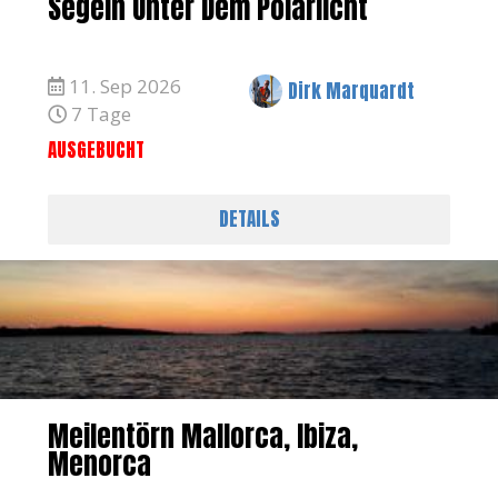
Segeln Unter Dem Polarlicht
11. Sep 2026
Dirk Marquardt
7 Tage
AUSGEBUCHT
DETAILS
Meilentörn Mallorca, Ibiza,
Menorca