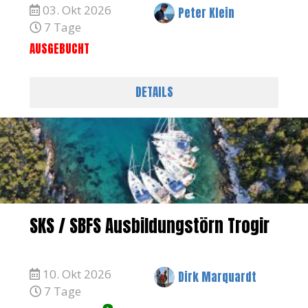
03. Okt 2026
Peter Klein
7 Tage
AUSGEBUCHT
DETAILS
SKS / SBFS Ausbildungstörn Trogir
10. Okt 2026
Dirk Marquardt
7 Tage