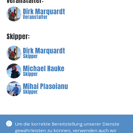
Veranstalter:
Dirk Marquardt
Veranstalter
Skipper:
Dirk Marquardt
Skipper
Michael Hauke
Skipper
Mihai Plasoianu
Skipper
BESCHREIBUNG
Um die korrekte Bereitstellung unserer Dienste
gewährleisten zu können, verwenden auch wir