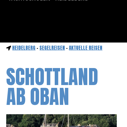
HEIDELBERG
-
SEGELREISEN
-
AKTUELLE REISEN
SCHOTTLAND
AB OBAN