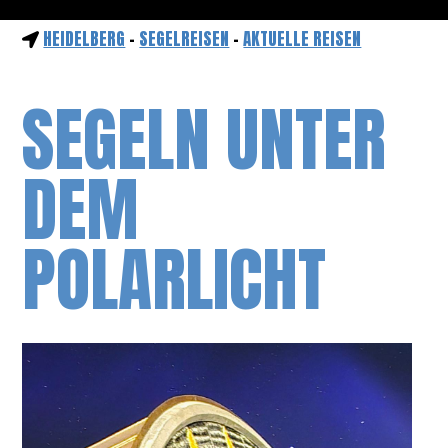
HEIDELBERG
-
SEGELREISEN
-
AKTUELLE REISEN
SEGELN UNTER
DEM
POLARLICHT