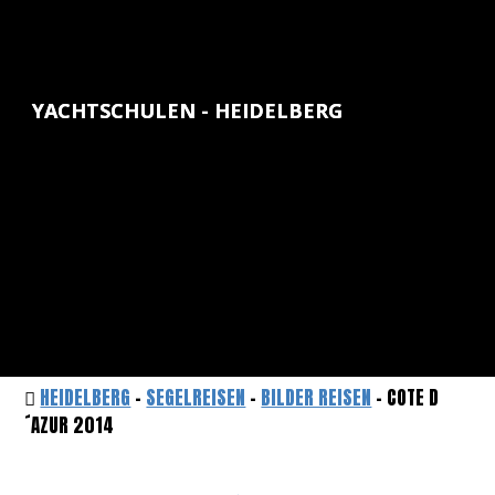
YACHTSCHULEN - HEIDELBERG
HEIDELBERG
-
SEGELREISEN
-
BILDER REISEN
- COTE D
´AZUR 2014