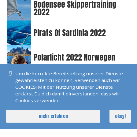
Bodensee Skippertraining
2022
Pirats Of Sardinia 2022
Polarlicht 2022 Norwegen
Um die korrekte Bereitstellung unserer Dienste
Seychellen 2022
gewährleisten zu können, verwenden auch wir
COOKIES! Mit der Nutzung unserer Dienste
erklärst Du dich damit einverstanden, dass wir
Cookies verwenden.
SKS Agana 2021
mehr erfahren
okay!
Dänemark 2021