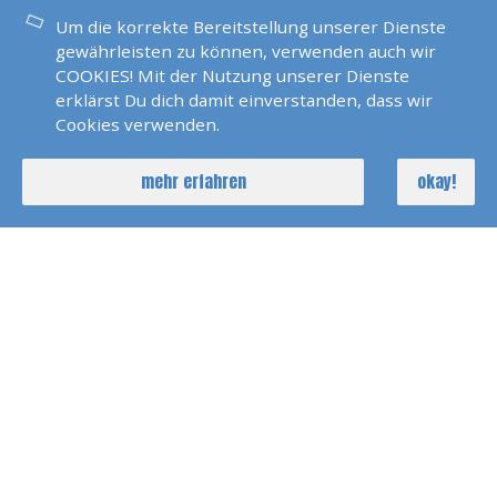
Um die korrekte Bereitstellung unserer Dienste
Pirats Of Sardinia 2022
gewährleisten zu können, verwenden auch wir
COOKIES! Mit der Nutzung unserer Dienste
erklärst Du dich damit einverstanden, dass wir
Cookies verwenden.
Polarlicht 2022 Norwegen
mehr erfahren
okay!
Seychellen 2022
SKS Agana 2021
Dänemark 2021