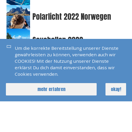
Polarlicht 2022 Norwegen
Seychellen 2022
Um die korrekte Bereitstellung unserer Dienste
gewährleisten zu können, verwenden auch wir
COOKIES! Mit der Nutzung unserer Dienste
SKS Agana 2021
erklärst Du dich damit einverstanden, dass wir
Cookies verwenden.
Dänemark 2021
mehr erfahren
okay!
Pirats Of Paros 2021