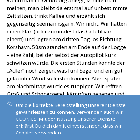
Wenn man in Svendborg anlegt, könnte man
meinen, man bleibt da erstmal auf unbestimmte
Zeit sitzen, trinkt Kaffee und erzählt sich
gegenseitig Seemannsgarn. Wir nicht. Wir hatten
einen Plan (oder zumindest das Gefühl von
einem) und legten am dritten Tag los Richtung
Korshavn. 58sm standen am Ende auf der Logge
– eine Zahl, bei der selbst der Autopilot kurz
schwitzen würde. Die ersten Stunden konnte der
„Adler“ noch zeigen, was fünf Segel und ein gut
gelaunter Wind so leisten können. Aber später
am Nachmittag wurde es ruppiger. Wir refften
Groß und Schonersegel, kämpften gegenan und
endeten schließlich ganz ohne Tuch unter
Um die korrekte Bereitstellung unserer Dienste
Maschine – klassischer Ostsee-Kompromiss:
gewährleisten zu können, verwenden auch wir
Eleganz ade, Ankommen zählt. Die Ankunft zog
COOKIES! Mit der Nutzung unserer Dienste
sich in die Dunkelheit: kurz nach 22 Uhr,
erklärst Du dich damit einverstanden, dass wir
zappenduster, und unsere Stirnlampen hatten
Cookies verwenden.