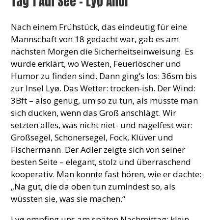
Tag 1 Auf See – Lyø Ahoi
Nach einem Frühstück, das eindeutig für eine
Mannschaft von 18 gedacht war, gab es am
nächsten Morgen die Sicherheitseinweisung. Es
wurde erklärt, wo Westen, Feuerlöscher und
Humor zu finden sind. Dann ging’s los: 36sm bis
zur Insel Lyø. Das Wetter: trocken-ish. Der Wind:
3Bft – also genug, um so zu tun, als müsste man
sich ducken, wenn das Groß anschlägt. Wir
setzten alles, was nicht niet- und nagelfest war:
Großsegel, Schonersegel, Fock, Klüver und
Fischermann. Der Adler zeigte sich von seiner
besten Seite – elegant, stolz und überraschend
kooperativ. Man konnte fast hören, wie er dachte:
„Na gut, die da oben tun zumindest so, als
wüssten sie, was sie machen.“
Lyø empfing uns am späten Nachmittag: klein,