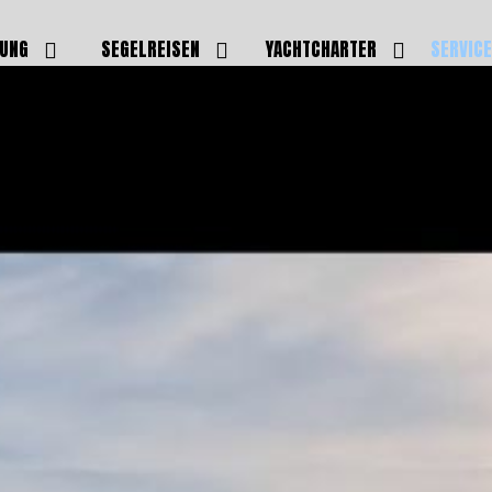
DUNG
SEGELREISEN
YACHTCHARTER
SERVIC
HRERSCHEINE
AKTUELLE REISEN
EIGENE YACHTEN
LEISTU
EINE
BILDER REISEN
BELEGUNGSPLAN EIGENE
TEAM
YACHTEN
IGNALMITTEL
SKIPPER
VIDEOS
WELTWEITE
ILDUNG
FAQ
NEWSLE
YACHTCHARTER
DUNGSBOOTE
BLOG
REVIERINFOS
ERFOLG
FAQ
RMINE
GSTERMINE
URS