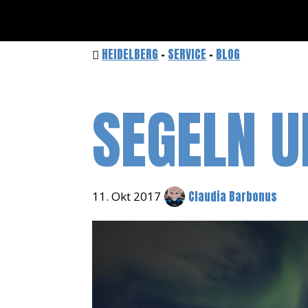
HEIDELBERG
-
SERVICE
-
BLOG
SEGELN U
Claudia Barbonus
11. Okt 2017