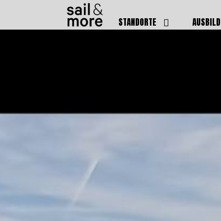
STANDORTE
AUSBIL
DEUTSCHLAND
BOOTSFÜ
BADEN BADEN
FUNKSCH
BRUCHSAL
SEENOTS
GRIESHEIM /
WEITERB
DARMSTADT
AUSBIL
HAMBURG
PREISE
HEIDELBERG
KURSTE
KARLSRUHE
PRÜFUN
KÖLN
ONLINEK
PFORZHEIM
FAQ
RHEINSTETTEN
SWR BADEN BADEN
STUTTGART