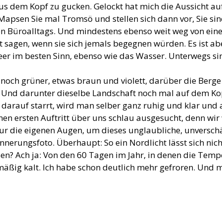
us dem Kopf zu gucken. Gelockt hat mich die Aussicht au
Mapsen Sie mal Tromsö und stellen sich dann vor, Sie sin
en Büroalltags. Und mindestens ebenso weit weg von ein
sagen, wenn sie sich jemals begegnen würden. Es ist aber
eer im besten Sinn, ebenso wie das Wasser. Unterwegs si
noch grüner, etwas braun und violett, darüber die Berge
. Und darunter dieselbe Landschaft noch mal auf dem Kop
arauf starrt, wird man selber ganz ruhig und klar und
inen ersten Auftritt über uns schlau ausgesucht, denn wir
ur die eigenen Augen, um dieses unglaubliche, unversch
erungsfoto. Überhaupt: So ein Nordlicht lässt sich nicht
en? Ach ja: Von den 60 Tagen im Jahr, in denen die Temp
rmäßig kalt. Ich habe schon deutlich mehr gefroren. Und 