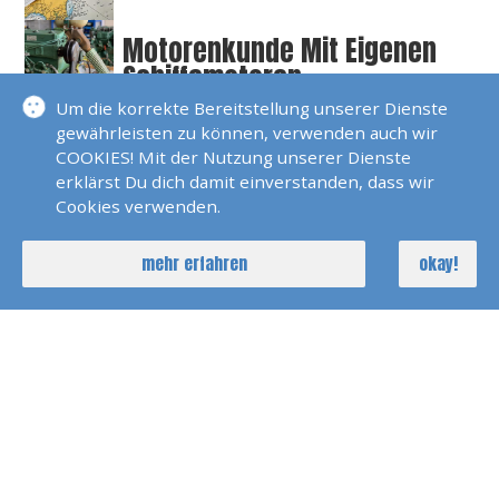
Motorenkunde Mit Eigenen
Schiffsmotoren
Um die korrekte Bereitstellung unserer Dienste
gewährleisten zu können, verwenden auch wir
Segeltraining Bodensee
COOKIES! Mit der Nutzung unserer Dienste
erklärst Du dich damit einverstanden, dass wir
Cookies verwenden.
Törnberatung
mehr erfahren
okay!
Versicherungen
Weltweite Yachtcharter