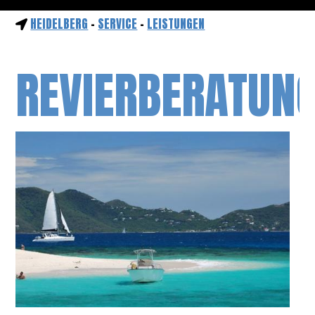
HEIDELBERG
-
SERVICE
-
LEISTUNGEN
REVIERBERATUN