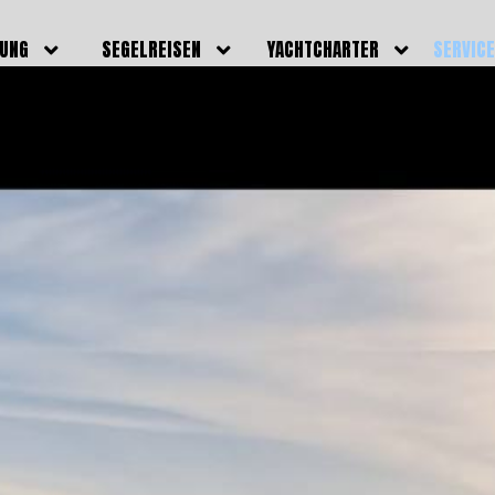
DUNG
SEGELREISEN
YACHTCHARTER
SERVIC
HRERSCHEINE
AKTUELLE REISEN
EIGENE YACHTEN
LEISTU
EINE
BILDER REISEN
BELEGUNGSPLAN EIGENE
TEAM
YACHTEN
IGNALMITTEL
SKIPPER
VIDEOS
WELTWEITE
ILDUNG
FAQ
NEWSLE
YACHTCHARTER
DUNGSBOOTE
BLOG
REVIERINFOS
ERFOLG
FAQ
RMINE
GSTERMINE
URS