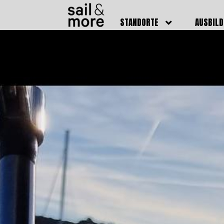
STANDORTE
AUSBIL
DEUTSCHLAND
BOOTSFÜ
BADEN BADEN
FUNKSCH
BRUCHSAL
SEENOTS
GRIESHEIM /
WEITERB
DARMSTADT
AUSBIL
HAMBURG
PREISE
HEIDELBERG
KURSTE
KARLSRUHE
PRÜFUN
KÖLN
ONLINEK
PFORZHEIM
FAQ
RHEINSTETTEN
SWR BADEN BADEN
STUTTGART