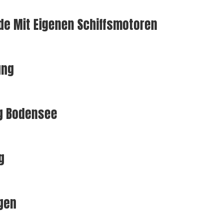
e Mit Eigenen Schiffsmotoren
ung
ng Bodensee
g
gen