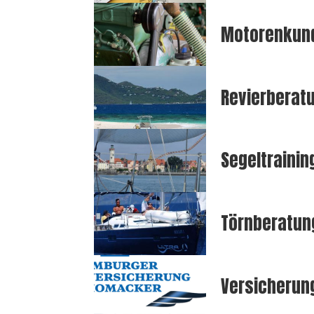
Motorenkund
Revierberat
Segeltraini
Törnberatun
Versicherun