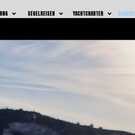
DUNG
SEGELREISEN
YACHTCHARTER
SERVIC
HRERSCHEINE
AKTUELLE REISEN
EIGENE YACHTEN
LEISTU
EINE
BILDER REISEN
BELEGUNGSPLAN EIGENE
TEAM
YACHTEN
IGNALMITTEL
SKIPPER
VIDEOS
WELTWEITE
ILDUNG
FAQ
NEWSLE
YACHTCHARTER
DUNGSBOOTE
BLOG
REVIERINFOS
ERFOLG
FAQ
RMINE
GSTERMINE
URS