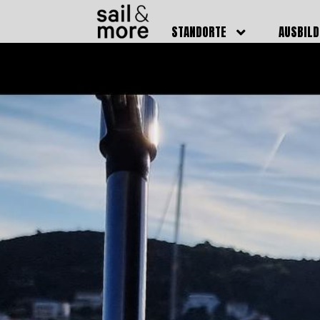
STANDORTE
AUSBIL
DEUTSCHLAND
BOOTSFÜ
BADEN BADEN
FUNKSCH
BRUCHSAL
SEENOTS
GRIESHEIM /
WEITERB
DARMSTADT
AUSBIL
HAMBURG
PREISE
HEIDELBERG
KURSTE
KARLSRUHE
PRÜFUN
KÖLN
ONLINEK
PFORZHEIM
FAQ
RHEINSTETTEN
SWR BADEN BADEN
STUTTGART