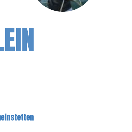
LEIN
heinstetten