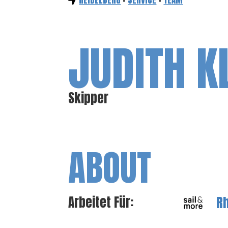
HEIDELBERG
-
SERVICE
-
TEAM
JUDITH K
Skipper
ABOUT
R
Arbeitet Für: