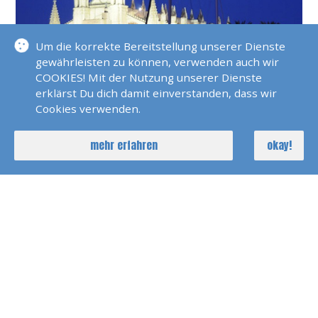
Um die korrekte Bereitstellung unserer Dienste
gewährleisten zu können, verwenden auch wir
Mallorca ist ein wunderschönes Segelrevier. Planen
COOKIES! Mit der Nutzung unserer Dienste
Sie in der Karte von Navionics bereits hier Ihren
erklärst Du dich damit einverstanden, dass wir
Cookies verwenden.
nächsten Segeltörn. Wir unterbreiten Ihnen ein
individuelles Angebot.
mehr erfahren
okay!
DETAILS
erfahre mehr über Revierinformationen Mallorca