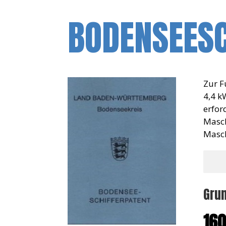
BODENSEESC
Zur F
4,4 k
erfor
Masch
Masch
Gru
160