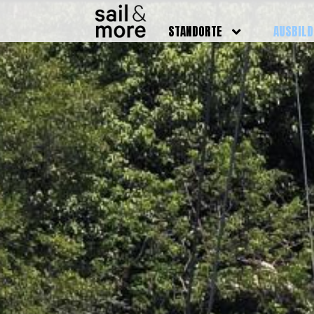
STANDORTE
AUSBIL
DEUTSCHLAND
BOOTSFÜ
BADEN BADEN
FUNKSCH
BRUCHSAL
SEENOTS
GRIESHEIM /
WEITERB
DARMSTADT
AUSBIL
HAMBURG
PREISE
HEIDELBERG
KURSTE
KARLSRUHE
PRÜFUN
KÖLN
ONLINEK
PFORZHEIM
FAQ
RHEINSTETTEN
SWR BADEN BADEN
STUTTGART