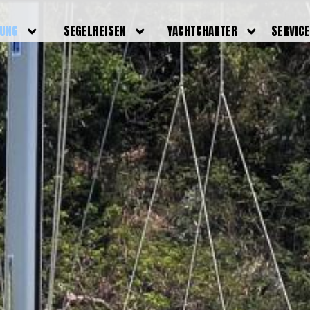
DUNG
SEGELREISEN
YACHTCHARTER
SERVIC
HRERSCHEINE
AKTUELLE REISEN
EIGENE YACHTEN
LEISTU
EINE
BILDER REISEN
BELEGUNGSPLAN EIGENE
TEAM
YACHTEN
IGNALMITTEL
SKIPPER
VIDEOS
WELTWEITE
ILDUNG
FAQ
NEWSLE
YACHTCHARTER
DUNGSBOOTE
BLOG
REVIERINFOS
ERFOLG
FAQ
RMINE
GSTERMINE
URS