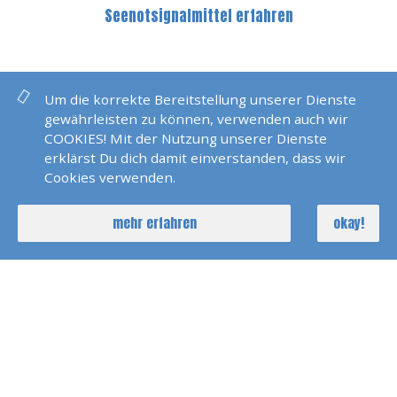
Seenotsignalmittel erfahren
Um die korrekte Bereitstellung unserer Dienste
NOCH FRAGEN?
gewährleisten zu können, verwenden auch wir
COOKIES! Mit der Nutzung unserer Dienste
erklärst Du dich damit einverstanden, dass wir
Cookies verwenden.
ERFOLGSMELDUNGEN
mehr erfahren
okay!
Prüfung Sportboot See/Binnen Und
Funk In Griesheim 2026