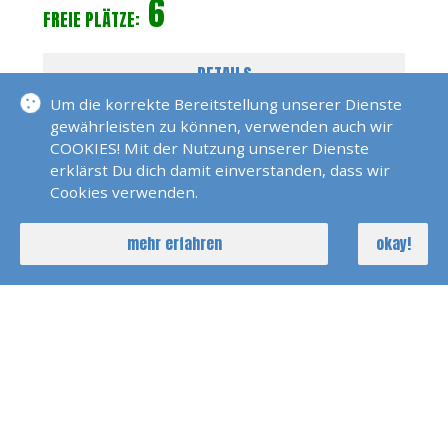
6
FREIE PLÄTZE:
DETAILS
Um die korrekte Bereitstellung unserer Dienste
gewährleisten zu können, verwenden auch wir
COOKIES! Mit der Nutzung unserer Dienste
erklärst Du dich damit einverstanden, dass wir
Cookies verwenden.
mehr erfahren
okay!
Katamaran Training 3 Tage Trogir
17. Okt 2026
Dirk Marquardt
3 Tage
4
FREIE PLÄTZE: