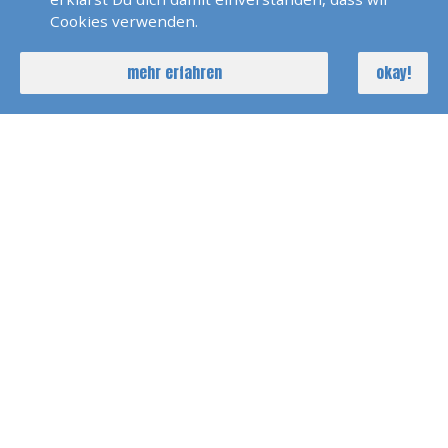
Cookies verwenden.
Karibik Windwards 2023
mehr erfahren
okay!
Bodensee Skippertraining
2022
Pirats Of Sardinia 2022
Polarlicht 2022 Norwegen
Seychellen 2022