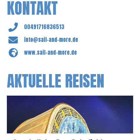
KONTAKT
00491716836513
info@sail-and-more.de
www.sail-and-more.de
AKTUELLE REISEN