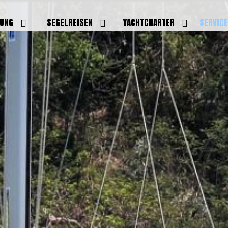
DUNG
SEGELREISEN
YACHTCHARTER
SERVIC
HRERSCHEINE
AKTUELLE REISEN
EIGENE YACHTEN
LEISTU
EINE
BILDER REISEN
BELEGUNGSPLAN EIGENE
TEAM
YACHTEN
IGNALMITTEL
SKIPPER
VIDEOS
WELTWEITE
ILDUNG
FAQ
NEWSLE
YACHTCHARTER
DUNGSBOOTE
BLOG
REVIERINFOS
ERFOLG
FAQ
RMINE
GSTERMINE
URS