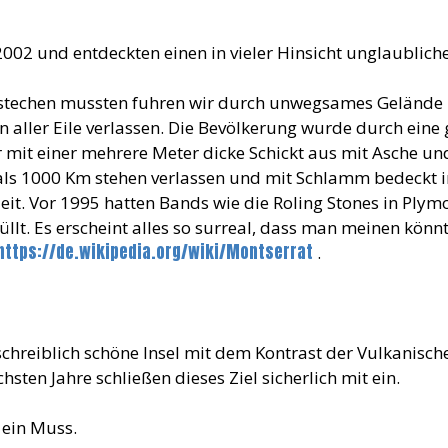
2002 und entdeckten einen in vieler Hinsicht unglaubliche
estechen mussten fuhren wir durch unwegsames Gelände 
aller Eile verlassen. Die Bevölkerung wurde durch eine g
er mit einer mehrere Meter dicke Schickt aus mit Asche u
als 1000 Km stehen verlassen und mit Schlamm bedeckt in
it. Vor 1995 hatten Bands wie die Roling Stones in Plym
llt. Es erscheint alles so surreal, dass man meinen könnt
https://de.wikipedia.org/wiki/Montserrat
.
chreiblich schöne Insel mit dem Kontrast der Vulkanisch
sten Jahre schließen dieses Ziel sicherlich mit ein.
r ein Muss.