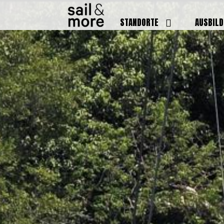
STANDORTE
AUSBIL
DEUTSCHLAND
BOOTSFÜ
BADEN BADEN
FUNKSCH
BRUCHSAL
SEENOTS
GRIESHEIM /
WEITERB
DARMSTADT
AUSBIL
HAMBURG
PREISE
HEIDELBERG
KURSTE
KARLSRUHE
PRÜFUN
KÖLN
ONLINEK
PFORZHEIM
FAQ
RHEINSTETTEN
SWR BADEN BADEN
STUTTGART