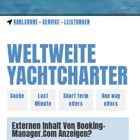
KARLSRUHE
-
SERVICE
-
LEISTUNGEN
WELTWEITE
YACHTCHARTER
Suche
Last
Short term
One way
Minute
offers
offers
Externen Inhalt Von Booking-
Manager.com Anzeigen?