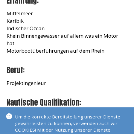
Erfahrung:
Mittelmeer
Karibik
Indischer Ozean
Rhein Binnengewässer auf allem was ein Motor
hat
Motorbootüberführungen auf dem Rhein
Beruf:
Projektingenieur
Nautische Qualifikation:
Sportküstenschifferschein (SKS)
Um die korrekte Bereitstellung unserer Dienste
Sportseeschifferschein (SSS)
gewährleisten zu können, verwenden auch wir
Sportbootführerschein See (SBS)
COOKIES! Mit der Nutzung unserer Dienste