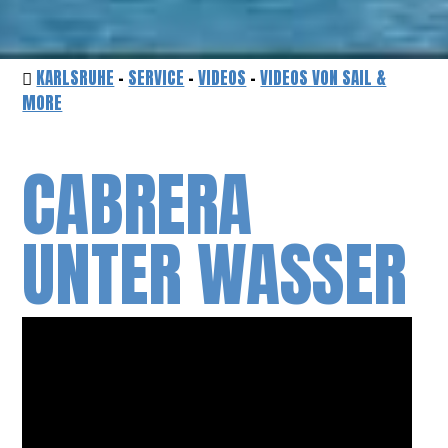
KARLSRUHE
-
SERVICE
-
VIDEOS
-
VIDEOS VON SAIL &
MORE
CABRERA
UNTER WASSER