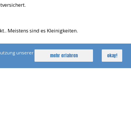
tversichert.
.. Meistens sind es Kleinigkeiten.
Nutzung unserer
mehr erfahren
okay!
n kann.
des Vercharterers oder der Agentur
nimmt sail & more.
 Der Basis Zu Sein?
m Ausgangspunkt ist. Schlechtes Wetter