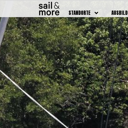
STANDORTE
AUSBIL
DEUTSCHLAND
BOOTSFÜ
BADEN BADEN
FUNKSCH
BRUCHSAL
SEENOTS
GRIESHEIM /
WEITERB
DARMSTADT
AUSBIL
HAMBURG
PREISE
HEIDELBERG
KURSTE
KARLSRUHE
PRÜFUN
KÖLN
ONLINEK
PFORZHEIM
FAQ
RHEINSTETTEN
SWR BADEN BADEN
STUTTGART