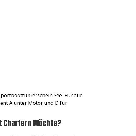
Sportbootführerschein See. Für alle
ent A unter Motor und D für
ht Chartern Möchte?