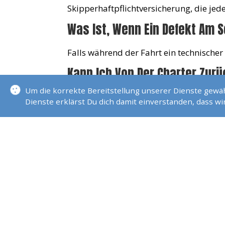
Skipperhaftpflichtversicherung, die jed
Was Ist, Wenn Ein Defekt Am Sc
Falls während der Fahrt ein technischer
Kann Ich Von Der Charter Zur
Um die korrekte Bereitstellung unserer Dienste gew
Ja, allerdings ist der Charterpreis zu b
Dienste erklärst Du dich damit einverstanden, dass w
Ist Meine Charter Gegen Inso
Wir haben eine Reiserücktrittskostenver
bezahlt. Bei größeren Summen ist dies 
Was Ist, Wenn Ich Es Nicht Sc
Es liegt in der Verantwortung des Skipp
etc. muss eingeplant werden.