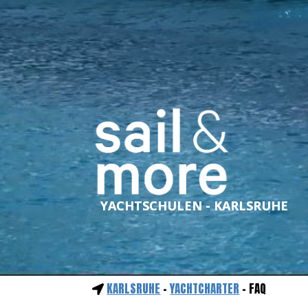
YACHTSCHULEN - KARLSRUHE
KARLSRUHE
-
YACHTCHARTER
- FAQ