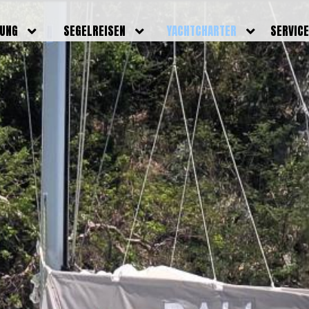
DUNG
SEGELREISEN
YACHTCHARTER
SERVIC
HRERSCHEINE
AKTUELLE REISEN
EIGENE YACHTEN
LEISTU
EINE
BILDER REISEN
BELEGUNGSPLAN EIGENE
TEAM
YACHTEN
IGNALMITTEL
SKIPPER
VIDEOS
WELTWEITE
ILDUNG
FAQ
NEWSLE
YACHTCHARTER
DUNGSBOOTE
BLOG
REVIERINFOS
ERFOLG
FAQ
RMINE
GSTERMINE
URS