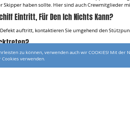
er Skipper haben sollte. Hier sind auch Crewmitglieder mi
hiff Eintritt, Für Den Ich Nichts Kann?
 Defekt auftritt, kontaktieren Sie umgehend den Stützpunkt
ücktreten?
ährleisten zu können, verwenden auch wir COOKIES! Mit der 
ezahlen,sofern kein Ersatz für diese Reise gefunden werde
ir Cookies verwenden.
lvenz Versichert?
sicherung im Angebot, die auch im Falle einer Insolvenz 
zu empfehlen. Der Anteil der Insolvenzversicherung über
haffe Zum Vereinbarten Zeitpunkt Wieder An
ers seine Reise so zu planen, daß er wieder rechtzeitig a