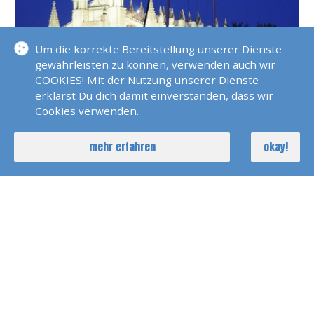
Um die korrekte Bereitstellung unserer Dienste
gewährleisten zu können, verwenden auch wir
Mallorca ist ein wunderschönes Segelrevier. Planen
COOKIES! Mit der Nutzung unserer Dienste
Sie in der Karte von Navionics bereits hier Ihren
erklärst Du dich damit einverstanden, dass wir
Cookies verwenden.
nächsten Segeltörn. Wir unterbreiten Ihnen ein
individuelles Angebot.
mehr erfahren
okay!
DETAILS
erfahre mehr über Revierinformationen Mallorca