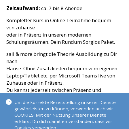
Zeitaufwand:
ca. 7 bis 8 Abende
Kompletter Kurs in Online Teilnahme bequem
von zuhause
oder in Präsenz in unseren modernen
Schulungsräumen. Dein Rundum Sorglos Paket.
sail & more bringt die Theorie Ausbildung zu Dir
nach
Hause. Ohne Zusatzkosten bequem vom eigenen
Laptop/Tablet etc. per Microsoft Teams live von
Zuhause oder in Präsenz.
Du kannst jederzeit zwischen Präsenz und
Stream wechseln. Alle Unterrichte
Um die korrekte Bereitstellung unserer Dienste
werden aufgezeichnet und stehen Dir bis zu
gewährleisten zu können, verwenden auch wir
Deiner Prüfung zur Verfügung. Somit
COOKIES! Mit der Nutzung unserer Dienste
verpasst Du nichts.
erklärst Du dich damit einverstanden, dass wir
Cookies verwenden.