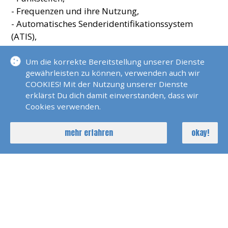
- Frequenzen und ihre Nutzung,
- Automatisches Senderidentifikationssystem
(ATIS),
- Bestimmungen/Veröffentlichungen und Technik
einer Funkanlage.
Um die korrekte Bereitstellung unserer Dienste
gewährleisten zu können, verwenden auch wir
COOKIES! Mit der Nutzung unserer Dienste
Praxis:
erklärst Du dich damit einverstanden, dass wir
In der praktischen Prüfung müssen Aufgaben
Cookies verwenden.
zur Abwicklung des Binnenschifffahrtsfunks
(Anruf einer bzw. aller Funkstellen, Beantworten
mehr erfahren
okay!
von Anrufen) unter Bedienung der
Sprechfunkgeräte einer Schiffsfunkstelle
erfolgreich gelöst werden.
Für Inhaber des SRC oder LRC ist die theoretische
und die praktische Prüfung zum UBI verkürzt.
Prüfungen zum SRC oder LRC und UBI sind ggf.