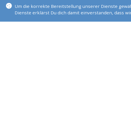
Um die korrekte Bereitstellung unserer Dienste gew
Dienste erklärst Du dich damit einverstanden, dass w
MEDIA - KÖLN
KONTAKT
sail & more
Hollerather Str. 17/19
50937 Köln
00491716836513