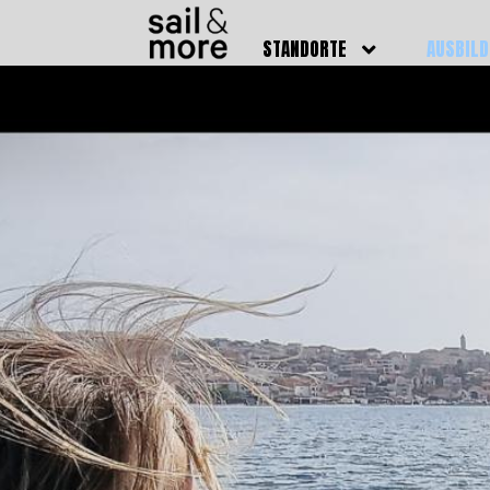
STANDORTE
AUSBIL
DEUTSCHLAND
BOOTSFÜ
BADEN BADEN
FUNKSCH
BRUCHSAL
SEENOTS
GRIESHEIM /
WEITERB
DARMSTADT
AUSBIL
HAMBURG
PREISE
HEIDELBERG
KURSTE
KARLSRUHE
PRÜFUN
KÖLN
ONLINEK
PFORZHEIM
FAQ
RHEINSTETTEN
SWR BADEN BADEN
STUTTGART