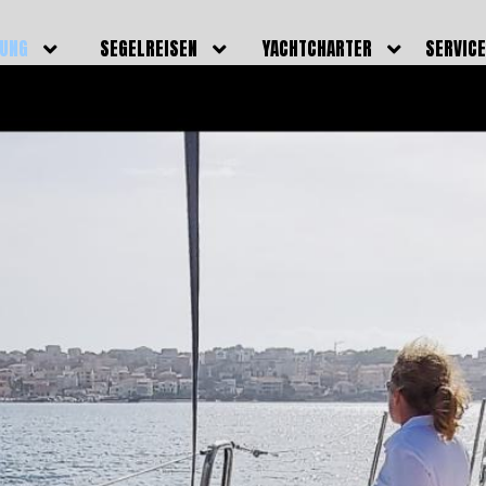
DUNG
SEGELREISEN
YACHTCHARTER
SERVIC
HRERSCHEINE
AKTUELLE REISEN
EIGENE YACHTEN
LEISTU
EINE
BILDER REISEN
BELEGUNGSPLAN EIGENE
TEAM
YACHTEN
IGNALMITTEL
SKIPPER
VIDEOS
WELTWEITE
ILDUNG
FAQ
NEWSLE
YACHTCHARTER
DUNGSBOOTE
BLOG
REVIERINFOS
ERFOLG
FAQ
RMINE
GSTERMINE
URS