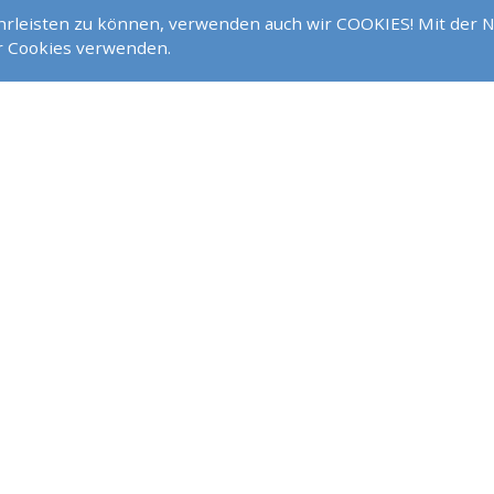
ährleisten zu können, verwenden auch wir COOKIES! Mit der 
ir Cookies verwenden.
FOLGE UNS AUF
FACEBOOK
GRIESHEIM / DARMSTADT
INSTAGRAM
YOUTUBE