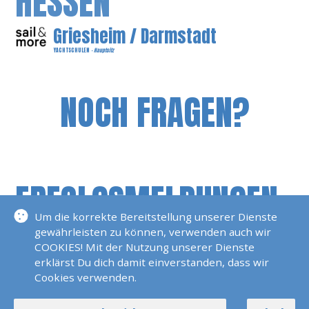
HESSEN
Griesheim / Darmstadt
YACHTSCHULEN
- Hauptsitz
NOCH FRAGEN?
ERFOLGSMELDUNGEN
Um die korrekte Bereitstellung unserer Dienste
gewährleisten zu können, verwenden auch wir
Prüfung Sportboot See/Binnen Und
COOKIES! Mit der Nutzung unserer Dienste
erklärst Du dich damit einverstanden, dass wir
Funk In Griesheim 2026
Cookies verwenden.