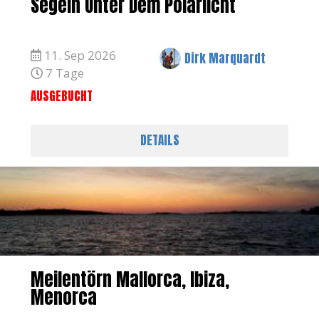
Segeln Unter Dem Polarlicht
11. Sep 2026
Dirk Marquardt
7 Tage
AUSGEBUCHT
DETAILS
Meilentörn Mallorca, Ibiza,
Menorca