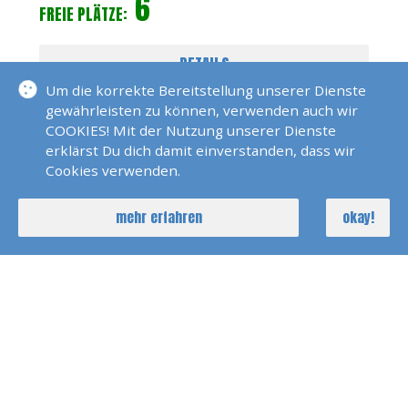
6
FREIE PLÄTZE:
DETAILS
Um die korrekte Bereitstellung unserer Dienste
gewährleisten zu können, verwenden auch wir
COOKIES! Mit der Nutzung unserer Dienste
erklärst Du dich damit einverstanden, dass wir
Cookies verwenden.
mehr erfahren
okay!
Katamaran Training 3 Tage Trogir
17. Okt 2026
Dirk Marquardt
3 Tage
4
FREIE PLÄTZE: