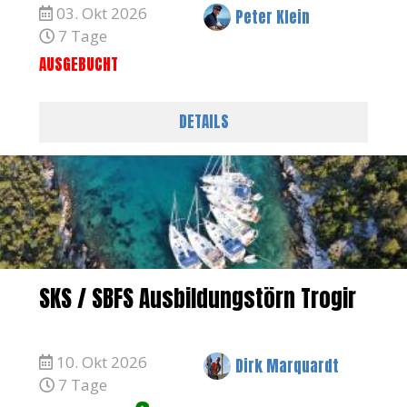
03. Okt 2026
Peter Klein
7 Tage
AUSGEBUCHT
DETAILS
SKS / SBFS Ausbildungstörn Trogir
10. Okt 2026
Dirk Marquardt
7 Tage