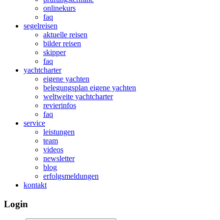
onlinekurs
faq
segelreisen
aktuelle reisen
bilder reisen
skipper
faq
yachtcharter
eigene yachten
belegungsplan eigene yachten
weltweite yachtcharter
revierinfos
faq
service
leistungen
team
videos
newsletter
blog
erfolgsmeldungen
kontakt
Login