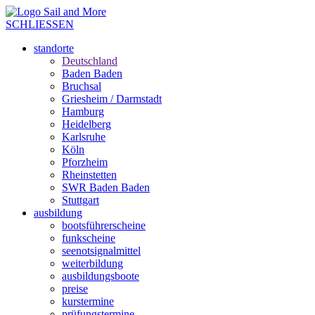
SCHLIESSEN
standorte
Deutschland
Baden Baden
Bruchsal
Griesheim / Darmstadt
Hamburg
Heidelberg
Karlsruhe
Köln
Pforzheim
Rheinstetten
SWR Baden Baden
Stuttgart
ausbildung
bootsführerscheine
funkscheine
seenotsignalmittel
weiterbildung
ausbildungsboote
preise
kurstermine
prüfungstermine