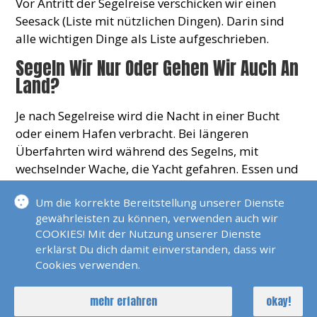
Vor Antritt der Segelreise verschicken wir einen
Seesack (Liste mit nützlichen Dingen). Darin sind
alle wichtigen Dinge als Liste aufgeschrieben.
Segeln Wir Nur Oder Gehen Wir Auch An
Land?
Je nach Segelreise wird die Nacht in einer Bucht
oder einem Hafen verbracht. Bei längeren
Überfahrten wird während des Segelns, mit
wechselnder Wache, die Yacht gefahren. Essen und
Schlafen ist dann an Bord.
Um die korrekte Bereitstellung unserer Dienste
Wie Ist Das Mit Der Bezahlung?
gewährleisten zu können, verwenden auch wir
COOKIES! Mit der Nutzung unserer Dienste
Bei Buchung verschicken wir eine
erklärst Du dich damit einverstanden, dass wir
Buchungsbestätigung und 50% des Kojenpreises
Cookies verwenden.
sind als Anzahlung fällig. Die restlichen 50% sechs
Wochen vor Reisebeginn.
mehr erfahren
okay!