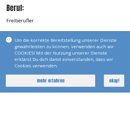
Beruf:
Freiberufler
Nautische Qualifikation:
Um die korrekte Bereitstellung unserer Dienste
gewährleisten zu können, verwenden auch wir
Sportboot See/Binnen, Sportseeschifferschein,
COOKIES! Mit der Nutzung unserer Dienste
Bodensee A/D, SRC/LRC/UBI, Seenotsignalmittel
erklärst Du dich damit einverstanden, dass wir
Cookies verwenden.
Seemeilen:
mehr erfahren
okay!
Über 15000,
Sprachen:
Deutsch/Englisch/etwas Französisch