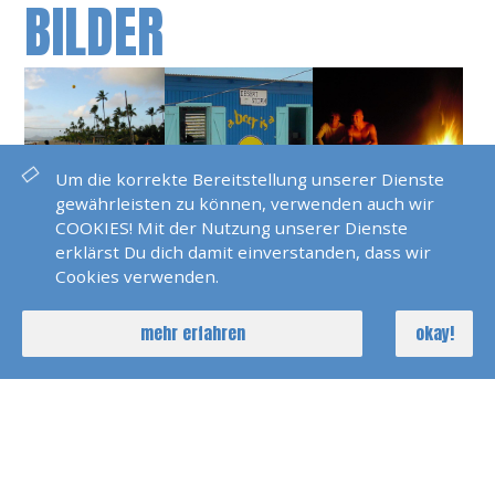
BILDER
Um die korrekte Bereitstellung unserer Dienste
gewährleisten zu können, verwenden auch wir
COOKIES! Mit der Nutzung unserer Dienste
erklärst Du dich damit einverstanden, dass wir
Cookies verwenden.
mehr erfahren
okay!